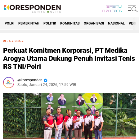
SABTU
8 08 2026
POLRI
PEMERINTAH
POLITIK
KOMUNITAS
ORGANISASI
NASIONAL
PERIS
›
NASIONAL
Perkuat Komitmen Korporasi, PT Medika Arogya Utama Dukung Penuh Invitasi Tenis RS TNI/Polri
Perkuat Komitmen Korporasi, PT Medika
Arogya Utama Dukung Penuh Invitasi Tenis
RS TNI/Polri
koresponden
Sabtu, Januari 24, 2026, 17.59 WIB