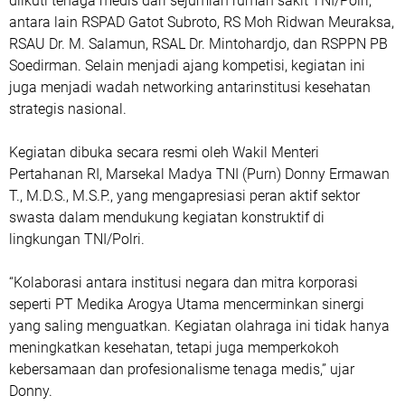
diikuti tenaga medis dari sejumlah rumah sakit TNI/Polri,
antara lain RSPAD Gatot Subroto, RS Moh Ridwan Meuraksa,
RSAU Dr. M. Salamun, RSAL Dr. Mintohardjo, dan RSPPN PB
Soedirman. Selain menjadi ajang kompetisi, kegiatan ini
juga menjadi wadah networking antarinstitusi kesehatan
strategis nasional.
Kegiatan dibuka secara resmi oleh Wakil Menteri
Pertahanan RI, Marsekal Madya TNI (Purn) Donny Ermawan
T., M.D.S., M.S.P., yang mengapresiasi peran aktif sektor
swasta dalam mendukung kegiatan konstruktif di
lingkungan TNI/Polri.
“Kolaborasi antara institusi negara dan mitra korporasi
seperti PT Medika Arogya Utama mencerminkan sinergi
yang saling menguatkan. Kegiatan olahraga ini tidak hanya
meningkatkan kesehatan, tetapi juga memperkokoh
kebersamaan dan profesionalisme tenaga medis,” ujar
Donny.