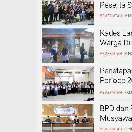
Peserta S
PEMERINTAH
MING
Kades La
Warga Di
PEMERINTAH
MING
Penetapa
Periode 2
Verifikasi
PEMERINTAH
KAMI
BPD dan 
Musyawar
PEMERINTAH
SENI