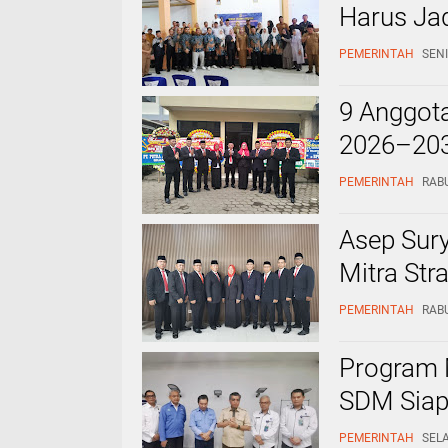
Harus Ja
PEMERINTAH
SENI
9 Anggot
2026–203
PEMERINTAH
RABU
Asep Sur
Mitra Str
PEMERINTAH
RABU
Program 
SDM Siap
PEMERINTAH
SELA