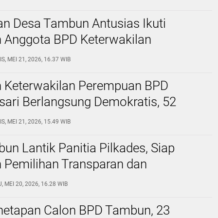
n Desa Tambun Antusias Ikuti
n Anggota BPD Keterwakilan
an
S, MEI 21, 2026, 16.37 WIB
n Keterwakilan Perempuan BPD
ari Berlangsung Demokratis, 52
Gunakan Hak Suara
S, MEI 21, 2026, 15.49 WIB
n Lantik Panitia Pilkades, Siap
 Pemilihan Transparan dan
is
, MEI 20, 2026, 16.28 WIB
netapan Calon BPD Tambun, 23