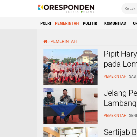
POLRI
PEMERINTAH
POLITIK
KOMUNITAS
O
›
PEMERINTAH
Pipit Har
pada Lom
Bekasi d
PEMERINTAH
SABT
Jelang P
Lambangsa
Pilkades
PEMERINTAH
SENI
Sertijab 