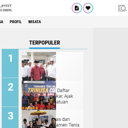
UM'AT
08 2026
GA
PROFIL
WISATA
TERPOPULER
H. Suryadi Resmi Daftar
Pilkades Setiamekar, Ajak
Warga Jaga Persatuan
Junjung Sportivitas dan
Silaturahmi, Turnamen Tenis