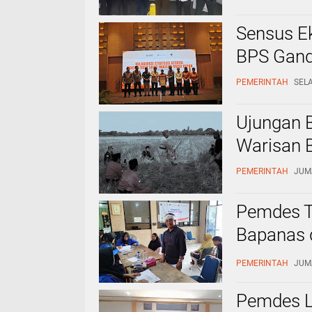
Sensus E
BPS Gand
PEMERINTAH
SELA
Ujungan 
Warisan 
PEMERINTAH
JUMA
Pemdes T
Bapanas 
Manfaat
PEMERINTAH
JUMA
Pemdes L