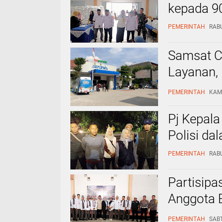
kepada 9
PEMERINTAH
RABU
Samsat Ci
Layanan, 
Mudah
PEMERINTAH
KAMI
Pj Kepala
Polisi da
PEMERINTAH
RABU
Partisipa
Anggota 
Kondusif
PEMERINTAH
SABT