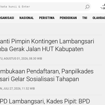
J
7 
RGANISASI
NASIONAL
PERISTIWA
PENDIDIKAN
TNI
OLAHRA
yanti Pimpin Kontingen Lambangsari
ba Gerak Jalan HUT Kabupaten
an HUT RI
U, AGUSTUS 01, 2026, 08.30 WIB
embukaan Pendaftaran, Panpilkades
ri Gelar Sosialisasi Tahapan
N, JULI 27, 2026, 11.52 WIB
BPD Lambangsari, Kades Pipit: BPD