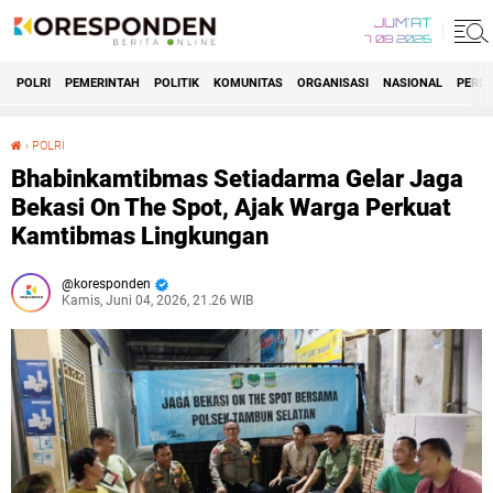
JUM'AT
7 08 2026
POLRI
PEMERINTAH
POLITIK
KOMUNITAS
ORGANISASI
NASIONAL
PERIS
›
POLRI
Bhabinkamtibmas Setiadarma Gelar Jaga Bekasi On The Spot, Ajak Warga Perkuat Kamtibmas Lingkungan
Bhabinkamtibmas Setiadarma Gelar Jaga
Bekasi On The Spot, Ajak Warga Perkuat
Kamtibmas Lingkungan
koresponden
Kamis, Juni 04, 2026, 21.26 WIB