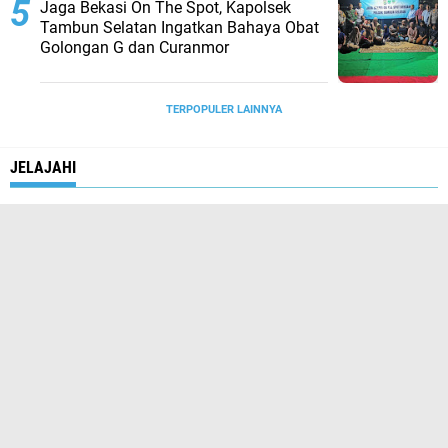
Jaga Bekasi On The Spot, Kapolsek
Tambun Selatan Ingatkan Bahaya Obat
Golongan G dan Curanmor
TERPOPULER LAINNYA
JELAJAHI
JAKARTA
KOMUNITAS
NASIONAL
OLAHRAGA
OPINI
ORGANISASI
PEMERINTAH
PENDIDIKAN
PERISTIWA
POLITIK
POLRI
PROFIL
TNI
WISATA
@KORESPONDEN.ID