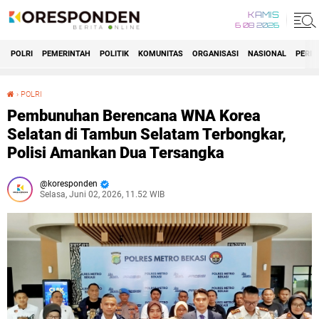
KAMIS
6 08 2026
POLRI
PEMERINTAH
POLITIK
KOMUNITAS
ORGANISASI
NASIONAL
PERIS
›
POLRI
Pembunuhan Berencana WNA Korea Selatan di Tambun Selatam Terbongkar, Polisi Amankan Dua Tersangka
Pembunuhan Berencana WNA Korea
Selatan di Tambun Selatam Terbongkar,
Polisi Amankan Dua Tersangka
koresponden
Selasa, Juni 02, 2026, 11.52 WIB